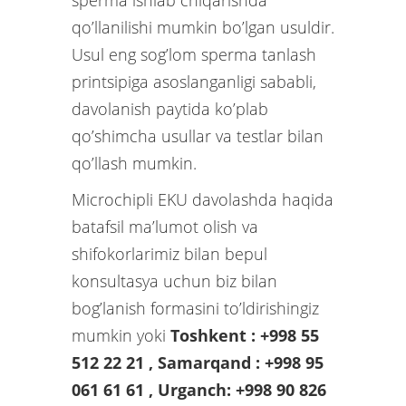
sperma ishlab chiqarishda
qo’llanilishi mumkin bo’lgan usuldir.
Usul eng sog’lom sperma tanlash
printsipiga asoslanganligi sababli,
davolanish paytida ko’plab
qo’shimcha usullar va testlar bilan
qo’llash mumkin.
Microchipli EKU davolashda haqida
batafsil ma’lumot olish va
shifokorlarimiz bilan bepul
konsultasya uchun biz bilan
bog’lanish formasini to’ldirishingiz
mumkin yoki
Toshkent : +998 55
512 22 21 , Samarqand : +998 95
061 61 61 , Urganch: +998 90 826