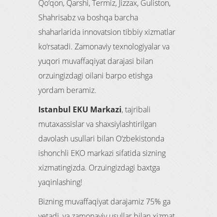
Qo‘qon, Qarshi, Termiz, Jizzax, Guliston,
Shahrisabz va boshqa barcha
shaharlarida innovatsion tibbiy xizmatlar
ko‘rsatadi. Zamonaviy texnologiyalar va
yuqori muvaffaqiyat darajasi bilan
orzuingizdagi oilani barpo etishga
yordam beramiz.
Istanbul EKU Markazi
, tajribali
mutaxassislar va shaxsiylashtirilgan
davolash usullari bilan O‘zbekistonda
ishonchli EKO markazi sifatida sizning
xizmatingizda. Orzuingizdagi baxtga
yaqinlashing!
Bizning muvaffaqiyat darajamiz 75% ga
yetadi, va zamonaviy usullar bilan xizmat