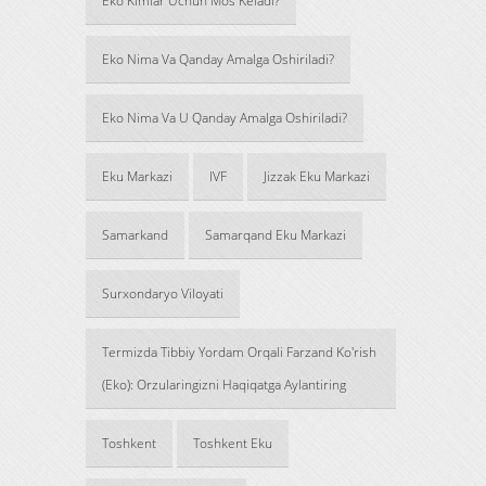
Eko Kimlar Uchun Mos Keladi?
Eko Nima Va Qanday Amalga Oshiriladi?
Eko Nima Va U Qanday Amalga Oshiriladi?
Eku Markazi
IVF
Jizzak Eku Markazi
Samarkand
Samarqand Eku Markazi
Surxondaryo Viloyati
Termizda Tibbiy Yordam Orqali Farzand Ko'rish
(Eko): Orzularingizni Haqiqatga Aylantiring
Toshkent
Toshkent Eku