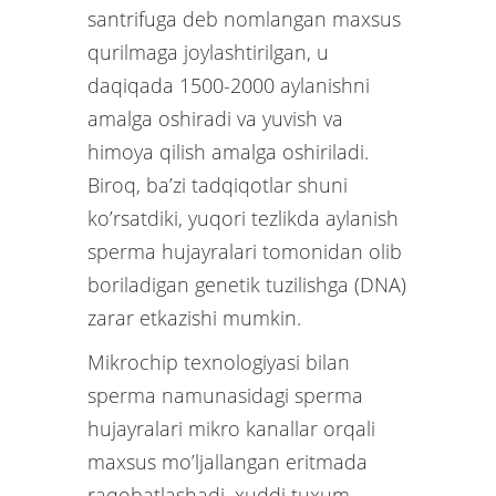
santrifuga deb nomlangan maxsus
qurilmaga joylashtirilgan, u
daqiqada 1500-2000 aylanishni
amalga oshiradi va yuvish va
himoya qilish amalga oshiriladi.
Biroq, ba’zi tadqiqotlar shuni
ko’rsatdiki, yuqori tezlikda aylanish
sperma hujayralari tomonidan olib
boriladigan genetik tuzilishga (DNA)
zarar etkazishi mumkin.
Mikrochip texnologiyasi bilan
sperma namunasidagi sperma
hujayralari mikro kanallar orqali
maxsus mo’ljallangan eritmada
raqobatlashadi, xuddi tuxum