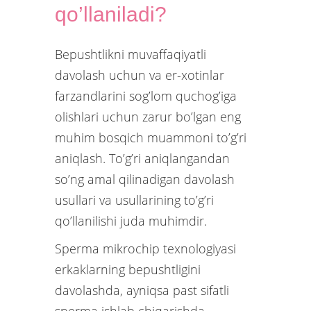
qo’llaniladi?
Bepushtlikni muvaffaqiyatli
davolash uchun va er-xotinlar
farzandlarini sog’lom quchog’iga
olishlari uchun zarur bo’lgan eng
muhim bosqich muammoni to’g’ri
aniqlash. To’g’ri aniqlangandan
so’ng amal qilinadigan davolash
usullari va usullarining to’g’ri
qo’llanilishi juda muhimdir.
Sperma mikrochip texnologiyasi
erkaklarning bepushtligini
davolashda, ayniqsa past sifatli