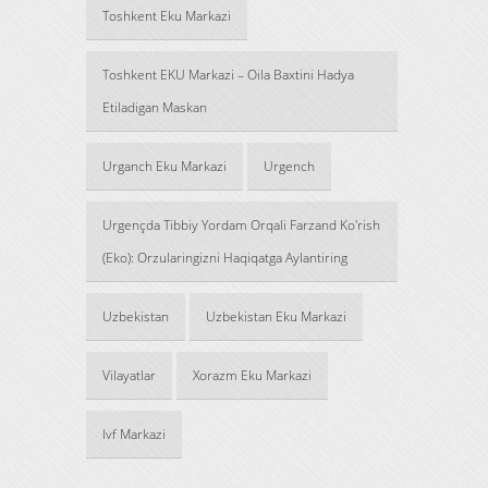
Toshkent Eku Markazi
Toshkent EKU Markazi – Oila Baxtini Hadya
Etiladigan Maskan
Urganch Eku Markazi
Urgench
Urgençda Tibbiy Yordam Orqali Farzand Ko'rish
(Eko): Orzularingizni Haqiqatga Aylantiring
Uzbekistan
Uzbekistan Eku Markazi
Vilayatlar
Xorazm Eku Markazi
Ivf Markazi