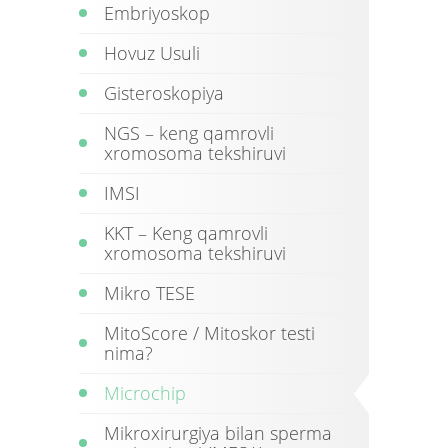
Embriyoskop
Hovuz Usuli
Gisteroskopiya
NGS – keng qamrovli
xromosoma tekshiruvi
IMSI
KKT – Keng qamrovli
xromosoma tekshiruvi
Mikro TESE
MitoScore / Mitoskor testi
nima?
Microchip
Mikroxirurgiya bilan sperma