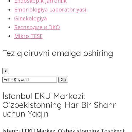
Endoskopik Jarrohlik
Embriologiya Laboratoriyasi
Ginekologiya
Бесплодие и ЭКО
Mikro TESE
Tez qidiruvni amalga oshiring
x
İstanbul EKU Markazi:
O‘zbekistonning Har Bir Shahri
uchun Yaqin
Istanbul EKU Markazi O‘zbekistonning Toshkent,