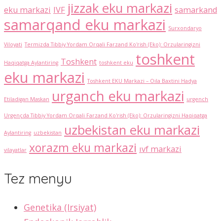
jizzak eku markazi
eku markazi
IVF
samarkand
samarqand eku markazi
Surxondaryo
Viloyati
Termizda Tibbiy Yordam Orqali Farzand Ko'rish (Eko): Orzularingizni
toshkent
Toshkent
Haqiqatga Aylantiring
toshkent eku
eku markazi
Toshkent EKU Markazi – Oila Baxtini Hadya
urganch eku markazi
Etiladigan Maskan
urgench
Urgençda Tibbiy Yordam Orqali Farzand Ko'rish (Eko): Orzularingizni Haqiqatga
uzbekistan eku markazi
Aylantiring
uzbekistan
xorazm eku markazi
ıvf markazi
vilayatlar
Tez menyu
Genetika (Irsiyat)