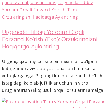
qanday amalga oshiriladi?
,
Urgençda Tibbiy
Yordam Orqali Farzand Ko'rish (Eko):
Orzularingizni Haqiqatga Aylantiring
Urgençda Tibbiy Yordam Orqali
Farzand Ko’rish (Eko): Orzularingizni
Haqiqatga Aylantiring
Urgenç, qadimiy tarixi bilan mashhur bo’lgani
kabi, zamonaviy tibbiyot sohasida ham katta
yutuqlarga ega. Bugungi kunda, farzandli bo’lish
istagidagi ko’plab juftliklar uchun in vitro
urug’lantirish (Eko) usuli orqali orzularini amalga