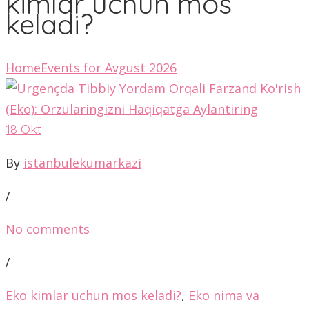
kimlar uchun mos
keladi?
Home
Events for Avgust 2026
18
Okt
By
istanbulekumarkazi
/
No comments
/
Eko kimlar uchun mos keladi?
,
Eko nima va