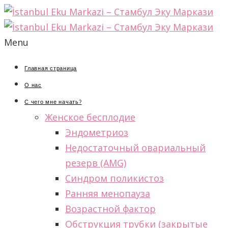
Menu
Главная страница
О нас
С чего мне начать?
Женское бесплодие
Эндометриоз
Недостаточный овариальный
резерв (AMG)
Синдром поликистоз
Ранняя менопауза
Возрастной фактор
Обструкция трубки (закрытые