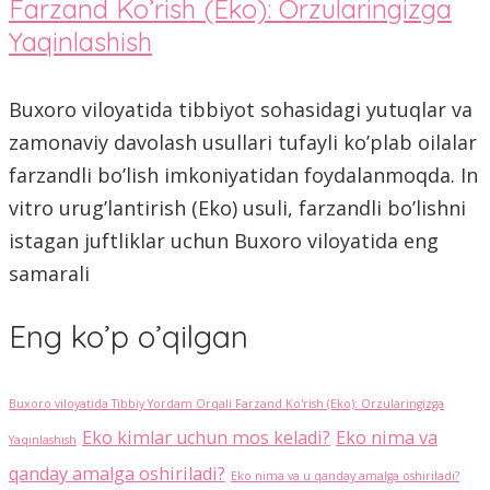
Farzand Ko’rish (Eko): Orzularingizga
Yaqinlashish
Buxoro viloyatida tibbiyot sohasidagi yutuqlar va
zamonaviy davolash usullari tufayli ko’plab oilalar
farzandli bo’lish imkoniyatidan foydalanmoqda. In
vitro urug’lantirish (Eko) usuli, farzandli bo’lishni
istagan juftliklar uchun Buxoro viloyatida eng
samarali
Eng ko’p o’qilgan
Buxoro viloyatida Tibbiy Yordam Orqali Farzand Ko'rish (Eko): Orzularingizga
Eko kimlar uchun mos keladi?
Eko nima va
Yaqinlashish
qanday amalga oshiriladi?
Eko nima va u qanday amalga oshiriladi?