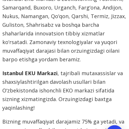
Samarqand, Buxoro, Urganch, Farg‘ona, Andijon,
Nukus, Namangan, Qo‘qon, Qarshi, Termiz, Jizzax,
Guliston, Shahrisabz va boshqa barcha
shaharlarida innovatsion tibbiy xizmatlar
ko‘rsatadi. Zamonaviy texnologiyalar va yuqori
muvaffaqiyat darajasi bilan orzuingizdagi oilani
barpo etishga yordam beramiz.
Istanbul EKU Markazi
, tajribali mutaxassislar va
shaxsiylashtirilgan davolash usullari bilan
O‘zbekistonda ishonchli EKO markazi sifatida
sizning xizmatingizda. Orzuingizdagi baxtga
yaqinlashing!
Bizning muvaffaqiyat darajamiz 75% ga yetadi, va