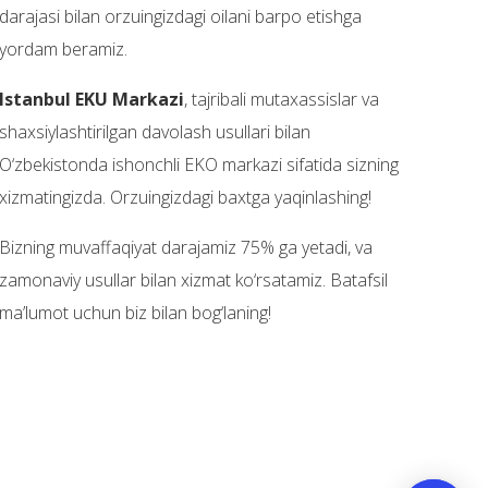
darajasi bilan orzuingizdagi oilani barpo etishga
yordam beramiz.
Istanbul EKU Markazi
, tajribali mutaxassislar va
shaxsiylashtirilgan davolash usullari bilan
O‘zbekistonda ishonchli EKO markazi sifatida sizning
xizmatingizda. Orzuingizdagi baxtga yaqinlashing!
Bizning muvaffaqiyat darajamiz 75% ga yetadi, va
zamonaviy usullar bilan xizmat ko‘rsatamiz. Batafsil
ma’lumot uchun biz bilan bog‘laning!