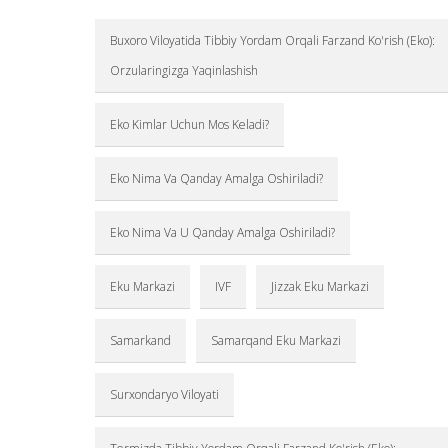
Buxoro Viloyatida Tibbiy Yordam Orqali Farzand Ko'rish (Eko):
Orzularingizga Yaqinlashish
Eko Kimlar Uchun Mos Keladi?
Eko Nima Va Qanday Amalga Oshiriladi?
Eko Nima Va U Qanday Amalga Oshiriladi?
Eku Markazi
IVF
Jizzak Eku Markazi
Samarkand
Samarqand Eku Markazi
Surxondaryo Viloyati