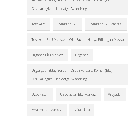
Termizda Tibbiy Yordam Orqali Farzand Ko'rish (Eko):
Orzularingizni Haqiqatga Aylantiring
Toshkent
Toshkent Eku
Toshkent Eku Markazi
Toshkent EKU Markazi – Oila Baxtini Hadya Etiladigan Maskan
Urganch Eku Markazi
Urgench
Urgençda Tibbiy Yordam Orqali Farzand Ko'rish (Eko):
Orzularingizni Haqiqatga Aylantiring
Uzbekistan
Uzbekistan Eku Markazi
Vilayatlar
Xorazm Eku Markazi
Ivf Markazi