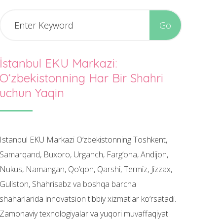
İstanbul EKU Markazi:
O‘zbekistonning Har Bir Shahri
uchun Yaqin
Istanbul EKU Markazi O‘zbekistonning Toshkent,
Samarqand, Buxoro, Urganch, Farg‘ona, Andijon,
Nukus, Namangan, Qo‘qon, Qarshi, Termiz, Jizzax,
Guliston, Shahrisabz va boshqa barcha
shaharlarida innovatsion tibbiy xizmatlar ko‘rsatadi.
Zamonaviy texnologiyalar va yuqori muvaffaqiyat