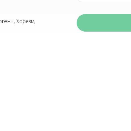
ргенч, Хорезм,
1