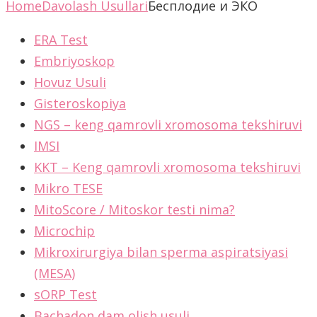
Home
Davolash Usullari
Бесплодие и ЭКО
ERA Test
Embriyoskop
Hovuz Usuli
Gisteroskopiya
NGS – keng qamrovli xromosoma tekshiruvi
IMSI
KKT – Keng qamrovli xromosoma tekshiruvi
Mikro TESE
MitoScore / Mitoskor testi nima?
Microchip
Mikroxirurgiya bilan sperma aspiratsiyasi
(MESA)
sORP Test
Bachadon dam olish usuli