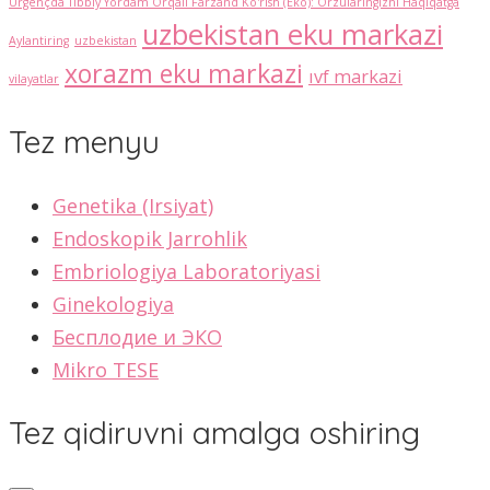
Urgençda Tibbiy Yordam Orqali Farzand Ko'rish (Eko): Orzularingizni Haqiqatga
uzbekistan eku markazi
Aylantiring
uzbekistan
xorazm eku markazi
ıvf markazi
vilayatlar
Tez menyu
Genetika (Irsiyat)
Endoskopik Jarrohlik
Embriologiya Laboratoriyasi
Ginekologiya
Бесплодие и ЭКО
Mikro TESE
Tez qidiruvni amalga oshiring