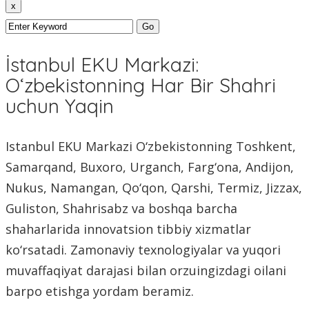
x
İstanbul EKU Markazi:
O‘zbekistonning Har Bir Shahri
uchun Yaqin
Istanbul EKU Markazi O‘zbekistonning Toshkent,
Samarqand, Buxoro, Urganch, Farg‘ona, Andijon,
Nukus, Namangan, Qo‘qon, Qarshi, Termiz, Jizzax,
Guliston, Shahrisabz va boshqa barcha
shaharlarida innovatsion tibbiy xizmatlar
ko‘rsatadi. Zamonaviy texnologiyalar va yuqori
muvaffaqiyat darajasi bilan orzuingizdagi oilani
barpo etishga yordam beramiz.