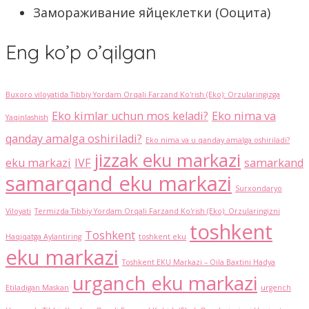
Замораживание яйцеклетки (Ооцита)
Eng ko’p o’qilgan
Buxoro viloyatida Tibbiy Yordam Orqali Farzand Ko'rish (Eko): Orzularingizga
Eko kimlar uchun mos keladi?
Eko nima va
Yaqinlashish
qanday amalga oshiriladi?
Eko nima va u qanday amalga oshiriladi?
jizzak eku markazi
eku markazi
IVF
samarkand
samarqand eku markazi
Surxondaryo
Viloyati
Termizda Tibbiy Yordam Orqali Farzand Ko'rish (Eko): Orzularingizni
toshkent
Toshkent
Haqiqatga Aylantiring
toshkent eku
eku markazi
Toshkent EKU Markazi – Oila Baxtini Hadya
urganch eku markazi
Etiladigan Maskan
urgench