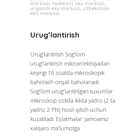
markazi
,
toshkent eku markazi
,
urganch eku markazi
,
uzbekistan
eku markazi
Urug’lantirish
Urug’lantirish Sog’lom
urug’lantirish mikroin’ektsiyadan
keyingi 16 soatda mikroskopik
baholash orqali baholanadi.
Sog’lom urug’lantirilgan tuxumlar
mikroskop ostida ikkita yadro (2 ta
yadro; 2 PN) hosil qilish uchun
kuzatiladi. Eslatmalar: Jamoamiz
xalqaro ma’lumotga