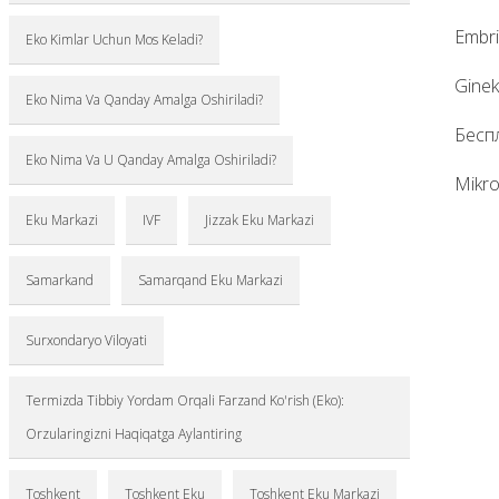
embr
Eko Kimlar Uchun Mos Keladi?
gine
Eko Nima Va Qanday Amalga Oshiriladi?
бесп
Eko Nima Va U Qanday Amalga Oshiriladi?
mikr
Eku Markazi
IVF
Jizzak Eku Markazi
Samarkand
Samarqand Eku Markazi
Surxondaryo Viloyati
Termizda Tibbiy Yordam Orqali Farzand Ko'rish (Eko):
Orzularingizni Haqiqatga Aylantiring
Toshkent
Toshkent Eku
Toshkent Eku Markazi