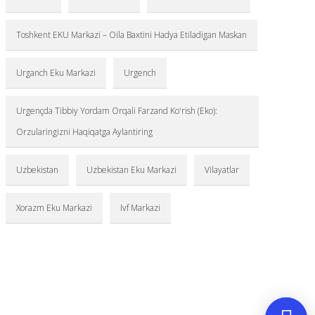
Toshkent EKU Markazi – Oila Baxtini Hadya Etiladigan Maskan
Urganch Eku Markazi
Urgench
Urgençda Tibbiy Yordam Orqali Farzand Ko'rish (Eko):
Orzularingizni Haqiqatga Aylantiring
Uzbekistan
Uzbekistan Eku Markazi
Vilayatlar
Xorazm Eku Markazi
Ivf Markazi