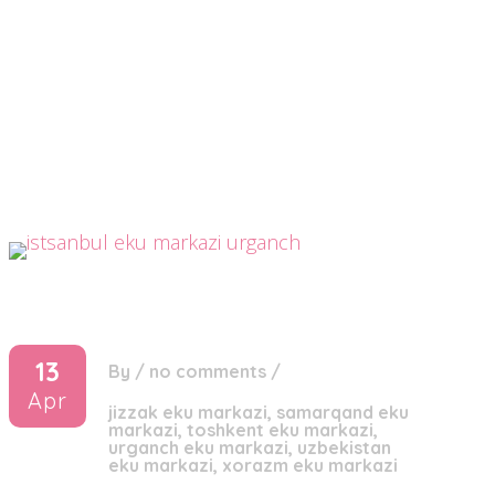
13
By
/
no comments
/
Apr
jizzak eku markazi
,
samarqand eku
markazi
,
toshkent eku markazi
,
urganch eku markazi
,
uzbekistan
eku markazi
,
xorazm eku markazi