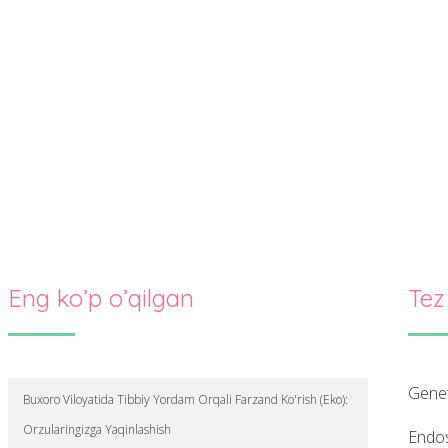
Eng ko’p o’qilgan
Tez
gene
Buxoro Viloyatida Tibbiy Yordam Orqali Farzand Ko'rish (Eko):
Orzularingizga Yaqinlashish
endo