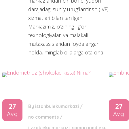
markazlaridan biri bo‘lib, yuqori
darajadagi sun’iy urug‘lantirish (IVF)
xizmatlari bilan tanilgan.
Markazimiz, o‘zining ilg‘or
texnologiyalari va malakali
mutaxassislaridan foydalangan
holda, minglab oilalarga ota-ona
27
27
By
istanbulekumarkazi
/
Avg
Avg
no comments
/
jizzak eku markazi
,
samarqand eku