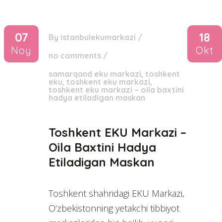
07
18
By
istanbulekumarkazi
/
Noy
Okt
no comments
/
samarqand eku markazi
,
toshkent
eku
,
toshkent eku markazi
,
toshkent eku markazi – oila baxtini
hadya etiladigan maskan
Toshkent EKU Markazi –
Oila Baxtini Hadya
Etiladigan Maskan
Toshkent shahridagi EKU Markazi,
O‘zbekistonning yetakchi tibbiyot