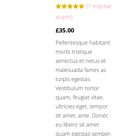
(
1
mijozlar
Xaridorlarning
1
sharhi)
reytingiga
asoslanib,
£
35.00
50an
5.00
baholandi
Pellentesque habitant
morbi tristique
senectus et netus et
malesuada fames ac
turpis egestas.
Vestibulum tortor
quam, feugiat vitae,
ultricies eget, tempor
sit amet, ante. Donec
eu libero sit amet
quam egestas semper.