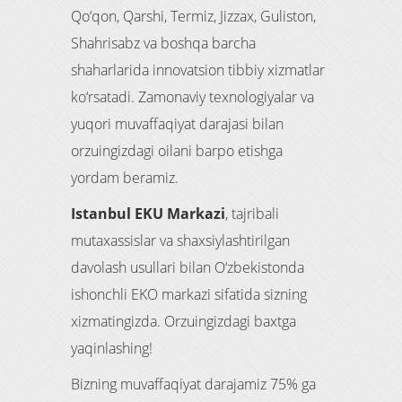
Qo‘qon, Qarshi, Termiz, Jizzax, Guliston,
Shahrisabz va boshqa barcha
shaharlarida innovatsion tibbiy xizmatlar
ko‘rsatadi. Zamonaviy texnologiyalar va
yuqori muvaffaqiyat darajasi bilan
orzuingizdagi oilani barpo etishga
yordam beramiz.
Istanbul EKU Markazi
, tajribali
mutaxassislar va shaxsiylashtirilgan
davolash usullari bilan O‘zbekistonda
ishonchli EKO markazi sifatida sizning
xizmatingizda. Orzuingizdagi baxtga
yaqinlashing!
Bizning muvaffaqiyat darajamiz 75% ga