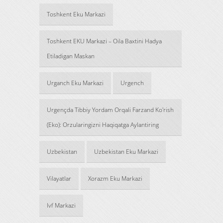
Toshkent Eku Markazi
Toshkent EKU Markazi – Oila Baxtini Hadya
Etiladigan Maskan
Urganch Eku Markazi
Urgench
Urgençda Tibbiy Yordam Orqali Farzand Ko'rish
(Eko): Orzularingizni Haqiqatga Aylantiring
Uzbekistan
Uzbekistan Eku Markazi
Vilayatlar
Xorazm Eku Markazi
Ivf Markazi