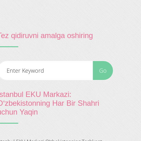
Tez qidiruvni amalga oshiring
İstanbul EKU Markazi:
O‘zbekistonning Har Bir Shahri
uchun Yaqin