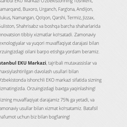
stanbul EKU Markazi O‘zbekistonning Toshkent,
amarqand, Buxoro, Urganch, Farg‘ona, Andijon,
ukus, Namangan, Qo‘qon, Qarshi, Termiz, Jizzax,
uliston, Shahrisabz va boshqa barcha shaharlarida
nnovatsion tibbiy xizmatlar ko‘rsatadi. Zamonaviy
exnologiyalar va yuqori muvaffaqiyat darajasi bilan
rzuingizdagi oilani barpo etishga yordam beramiz.
stanbul EKU Markazi
, tajribali mutaxassislar va
haxsiylashtirilgan davolash usullari bilan
‘zbekistonda ishonchli EKO markazi sifatida sizning
izmatingizda. Orzuingizdagi baxtga yaqinlashing!
izning muvaffaqiyat darajamiz 75% ga yetadi, va
amonaviy usullar bilan xizmat ko‘rsatamiz. Batafsil
a’lumot uchun biz bilan bog‘laning!