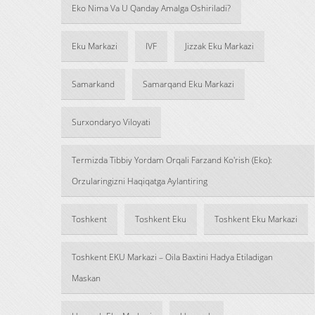
Eko Nima Va U Qanday Amalga Oshiriladi?
Eku Markazi
IVF
Jizzak Eku Markazi
Samarkand
Samarqand Eku Markazi
Surxondaryo Viloyati
Termizda Tibbiy Yordam Orqali Farzand Ko'rish (Eko):
Orzularingizni Haqiqatga Aylantiring
Toshkent
Toshkent Eku
Toshkent Eku Markazi
Toshkent EKU Markazi – Oila Baxtini Hadya Etiladigan
Maskan