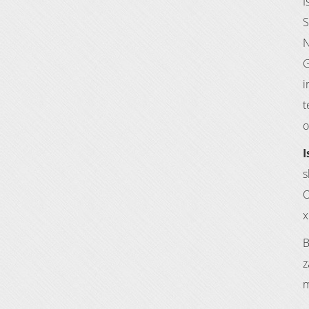
I
S
N
G
i
t
o
I
s
O
x
B
z
m