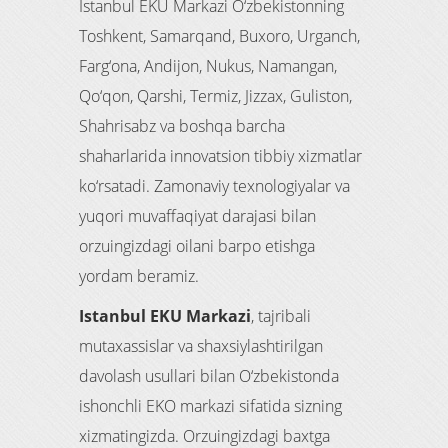
Istanbul EKU Markazi O‘zbekistonning
Toshkent, Samarqand, Buxoro, Urganch,
Farg‘ona, Andijon, Nukus, Namangan,
Qo‘qon, Qarshi, Termiz, Jizzax, Guliston,
Shahrisabz va boshqa barcha
shaharlarida innovatsion tibbiy xizmatlar
ko‘rsatadi. Zamonaviy texnologiyalar va
yuqori muvaffaqiyat darajasi bilan
orzuingizdagi oilani barpo etishga
yordam beramiz.
Istanbul EKU Markazi
, tajribali
mutaxassislar va shaxsiylashtirilgan
davolash usullari bilan O‘zbekistonda
ishonchli EKO markazi sifatida sizning
xizmatingizda. Orzuingizdagi baxtga