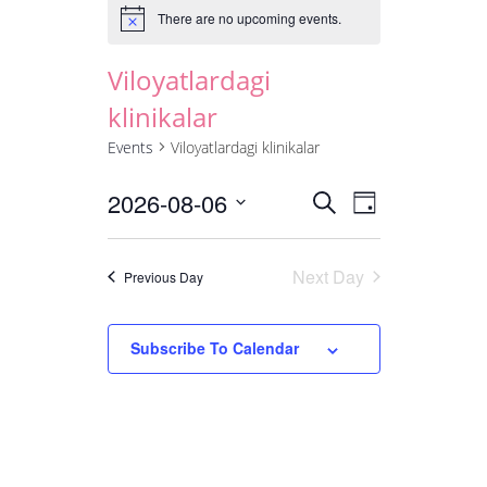
There are no upcoming events.
Viloyatlardagi
klinikalar
Events
Viloyatlardagi klinikalar
2026-08-06
Events
Event
Select
Search
Day
date.
Views
Search
Navigati
and
Next Day
Previous Day
Views
Navigation
Subscribe To Calendar