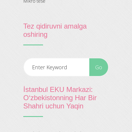
mikro tese
Tez qidiruvni amalga
oshiring
İstanbul EKU Markazi:
O‘zbekistonning Har Bir
Shahri uchun Yaqin