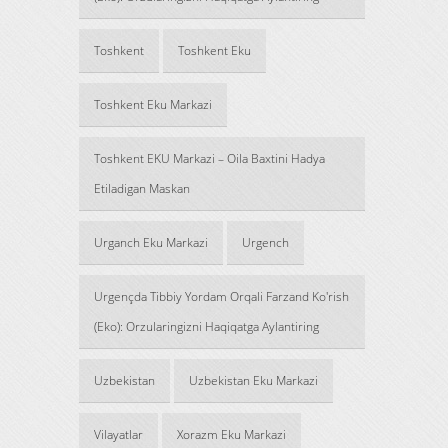
Toshkent
Toshkent Eku
Toshkent Eku Markazi
Toshkent EKU Markazi – Oila Baxtini Hadya
Etiladigan Maskan
Urganch Eku Markazi
Urgench
Urgençda Tibbiy Yordam Orqali Farzand Ko'rish
(Eko): Orzularingizni Haqiqatga Aylantiring
Uzbekistan
Uzbekistan Eku Markazi
Vilayatlar
Xorazm Eku Markazi