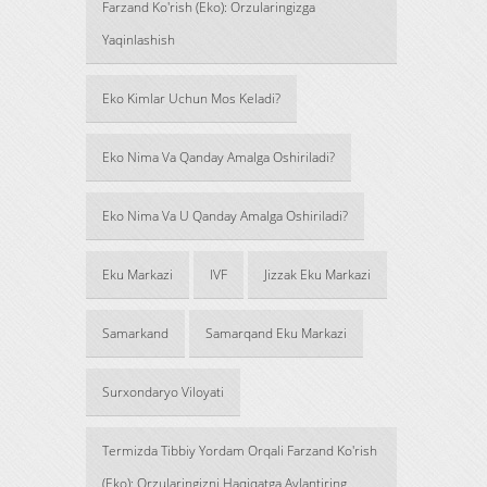
Farzand Ko'rish (Eko): Orzularingizga
Yaqinlashish
Eko Kimlar Uchun Mos Keladi?
Eko Nima Va Qanday Amalga Oshiriladi?
Eko Nima Va U Qanday Amalga Oshiriladi?
Eku Markazi
IVF
Jizzak Eku Markazi
Samarkand
Samarqand Eku Markazi
Surxondaryo Viloyati
Termizda Tibbiy Yordam Orqali Farzand Ko'rish
(Eko): Orzularingizni Haqiqatga Aylantiring